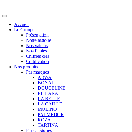
Accueil
Le Groupe
Présentation
Notre histoire
Nos valeurs
Nos filiales
Chiffres clés
Certification
Nos produits
Par marques
ARWA
BONAL
DOUCELINE
EL HARA
LA BELLE
LA CAILLE
MOLINO
PALMEDOR
ROZA
TARTINA
Par catégories