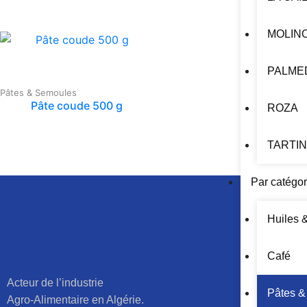
MOLIN
PALME
Pâtes & Semoules
Pâte coude 500 g
ROZA
TARTI
Par catégor
Huiles 
Café
Acteur de l’industrie
Pâtes &
Agro-Alimentaire en Algérie.