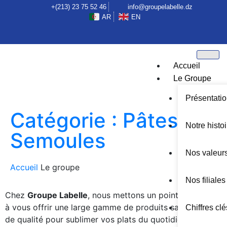
+(213) 23 75 52 46
info@groupelabelle.dz
AR
EN
Accueil
Le Groupe
Présentati
Catégorie :
Pâtes &
Notre histoi
Semoules
Nos valeur
Accueil
Le groupe
Nos filiales
Chez
Groupe Labelle
, nous mettons un point d’honneur
à vous offrir une large gamme de produits savoureux et
Chiffres clé
de qualité pour sublimer vos plats du quotidien. Que