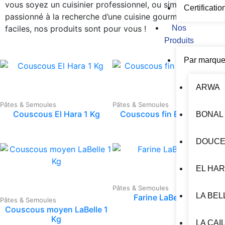
vous soyez un cuisinier professionnel, ou simplement un
Certificatio
passionné à la recherche d’une cuisine gourmandes et
faciles, nos produits sont pour vous !
Nos
Produits
Par marqu
ARWA
Pâtes & Semoules
Pâtes & Semoules
Couscous El Hara 1 Kg
Couscous fin El hara 1 Kg
BONAL
DOUCE
EL HA
Pâtes & Semoules
LA BEL
Farine LaBelle 1 Kg
Pâtes & Semoules
Couscous moyen LaBelle 1
Kg
LA CAI