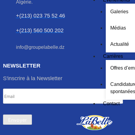
Algérie.
Galeries
+(213) 023 75 52 46
Médias
+(213) 560 500 202
Actualité
info@groupelabelle.dz
Carrières
NEWSLETTER
Offres d’em
S'inscrire à la Newsletter
Candidatur
spontanée
Contact