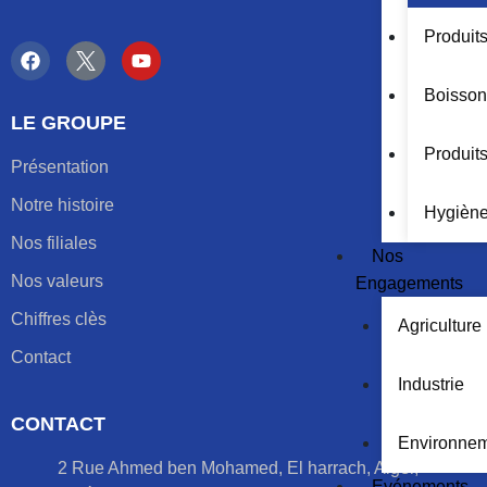
Produit
Boisson
LE GROUPE
Produits
Présentation
Notre histoire
Hygiène
Nos filiales
Nos
Nos valeurs
Engagements
Chiffres clès
Agriculture
Contact
Industrie
CONTACT
Environne
2 Rue Ahmed ben Mohamed, El harrach, Alger,
Evénements