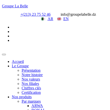
Groupe La Belle
+(213) 23 75 52 46
info@groupelabelle.dz
AR
EN
Accueil
Le Groupe
Présentation
Notre histoire
Nos valeurs
Nos filiales
Chiffres clés
Certification
Nos produits
Par marques
ARWA