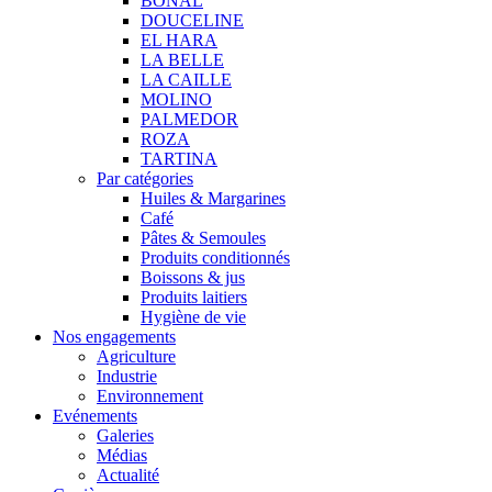
BONAL
DOUCELINE
EL HARA
LA BELLE
LA CAILLE
MOLINO
PALMEDOR
ROZA
TARTINA
Par catégories
Huiles & Margarines
Café
Pâtes & Semoules
Produits conditionnés
Boissons & jus
Produits laitiers
Hygiène de vie
Nos engagements
Agriculture
Industrie
Environnement
Evénements
Galeries
Médias
Actualité