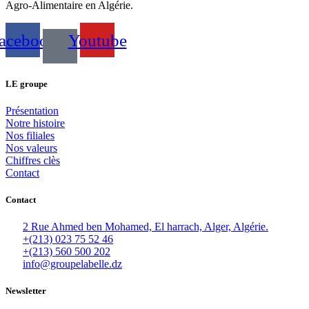
Agro-Alimentaire en Algérie.
acebook
Youtube
LE groupe
Présentation
Notre histoire
Nos filiales
Nos valeurs
Chiffres clès
Contact
Contact
2 Rue Ahmed ben Mohamed, El harrach, Alger, Algérie.
+(213) 023 75 52 46
+(213) 560 500 202
info@groupelabelle.dz
Newsletter