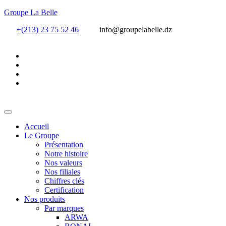
Groupe La Belle
+(213) 23 75 52 46
info@groupelabelle.dz
Accueil
Le Groupe
Présentation
Notre histoire
Nos valeurs
Nos filiales
Chiffres clés
Certification
Nos produits
Par marques
ARWA