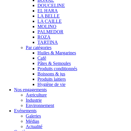
BONAL
DOUCELINE
EL HARA
LA BELLE
LA CAILLE
MOLINO
PALMEDOR
ROZA
TARTINA
Par catégories
Huiles & Margarines
Café
Pâtes & Semoules
Produits conditionnés
Boissons & jus
Produits laitiers
Hygiène de vie
Nos engagements
Agriculture
Industrie
Environnement
Evénements
Galeries
Médias
Actualité