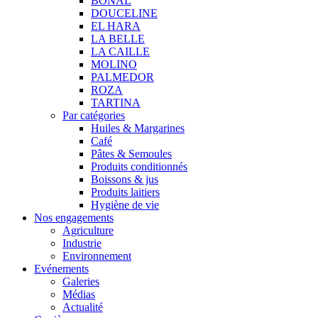
BONAL
DOUCELINE
EL HARA
LA BELLE
LA CAILLE
MOLINO
PALMEDOR
ROZA
TARTINA
Par catégories
Huiles & Margarines
Café
Pâtes & Semoules
Produits conditionnés
Boissons & jus
Produits laitiers
Hygiène de vie
Nos engagements
Agriculture
Industrie
Environnement
Evénements
Galeries
Médias
Actualité