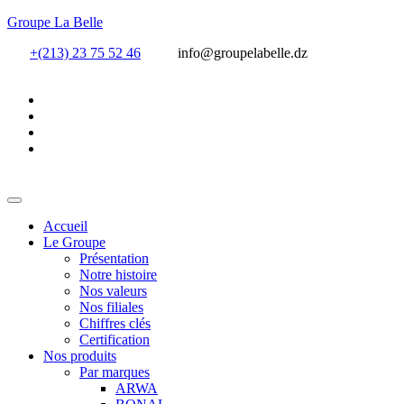
Groupe La Belle
+(213) 23 75 52 46
info@groupelabelle.dz
Accueil
Le Groupe
Présentation
Notre histoire
Nos valeurs
Nos filiales
Chiffres clés
Certification
Nos produits
Par marques
ARWA