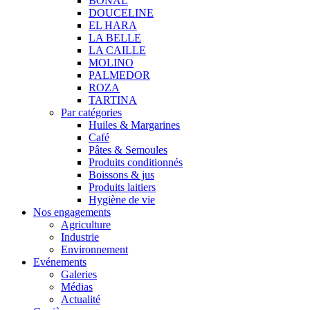
BONAL
DOUCELINE
EL HARA
LA BELLE
LA CAILLE
MOLINO
PALMEDOR
ROZA
TARTINA
Par catégories
Huiles & Margarines
Café
Pâtes & Semoules
Produits conditionnés
Boissons & jus
Produits laitiers
Hygiène de vie
Nos engagements
Agriculture
Industrie
Environnement
Evénements
Galeries
Médias
Actualité