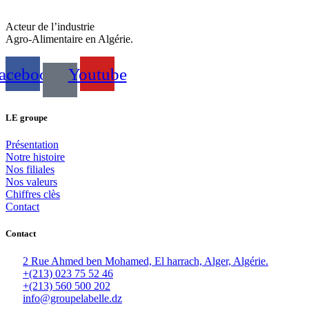
Acteur de l’industrie
Agro-Alimentaire en Algérie.
acebook
Youtube
LE groupe
Présentation
Notre histoire
Nos filiales
Nos valeurs
Chiffres clès
Contact
Contact
2 Rue Ahmed ben Mohamed, El harrach, Alger, Algérie.
+(213) 023 75 52 46
+(213) 560 500 202
info@groupelabelle.dz