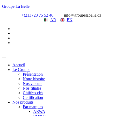
Groupe La Belle
+(213) 23 75 52 46
info@groupelabelle.dz
AR
EN
Accueil
Le Groupe
Présentation
Notre histoire
Nos valeurs
Nos filiales
Chiffres clés
Certification
Nos produits
Par marques
ARWA