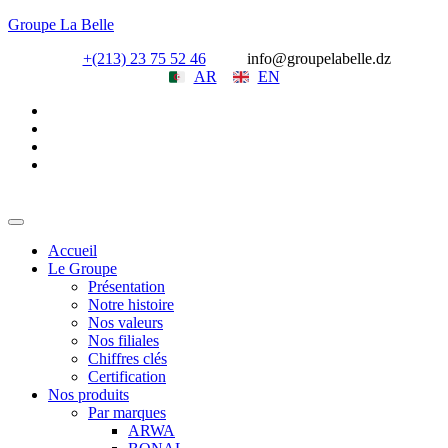
Groupe La Belle
+(213) 23 75 52 46
info@groupelabelle.dz
AR
EN
Accueil
Le Groupe
Présentation
Notre histoire
Nos valeurs
Nos filiales
Chiffres clés
Certification
Nos produits
Par marques
ARWA