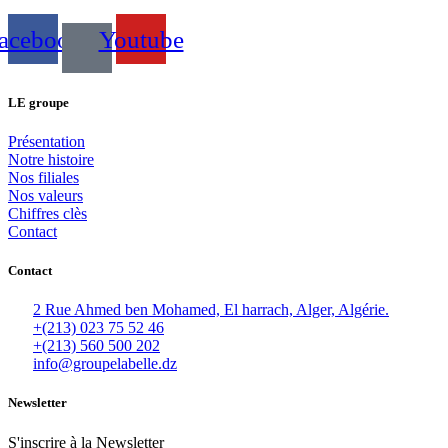
acebook
Youtube
LE groupe
Présentation
Notre histoire
Nos filiales
Nos valeurs
Chiffres clès
Contact
Contact
2 Rue Ahmed ben Mohamed, El harrach, Alger, Algérie.
+(213) 023 75 52 46
+(213) 560 500 202
info@groupelabelle.dz
Newsletter
S'inscrire à la Newsletter