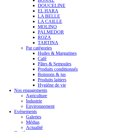
BONAL
DOUCELINE
EL HARA
LA BELLE
LA CAILLE
MOLINO
PALMEDOR
ROZA
TARTINA
Par catégories
Huiles & Margarines
Café
Pâtes & Semoules
Produits conditionnés
Boissons & jus
Produits laitiers
Hygiène de vie
Nos engagements
Agriculture
Industrie
Environnement
Evénements
Galeries
Médias
Actualité