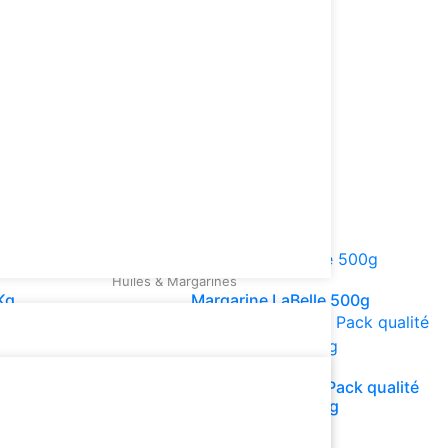
ureux et de qualité pour sublimer vos plats
ne cuisine gourmandes et faciles, nos
Huiles & Margarines
Kg
Margarine LaBelle 500g
aBelle 500 g
Produits conditionnés
Riz Basmati LaBelle Doy Pack qualité
supérieure 1 Kg