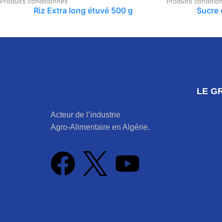
Produits conditionnés
Produits conditio
Riz Extra long étuvé 500 g
Sucre c
LE G
Acteur de l’industrie
Agro-Alimentaire en Algérie.