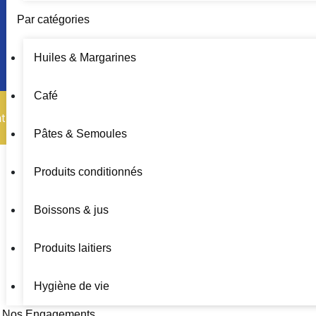
info@groupelabelle.dz
Par catégories
Huiles & Margarines
Café
t © 2026 | Design & contents by Groupe La Belle |
Mention
Pâtes & Semoules
Produits conditionnés
Boissons & jus
Produits laitiers
Hygiène de vie
Nos Engagements