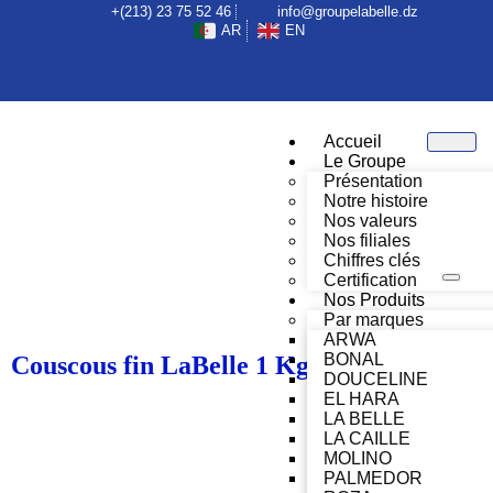
+(213) 23 75 52 46
info@groupelabelle.dz
AR
EN
Accueil
Le Groupe
Présentation
Notre histoire
Nos valeurs
Nos filiales
Chiffres clés
Certification
Nos Produits
Par marques
ARWA
BONAL
Couscous fin LaBelle 1 Kg
DOUCELINE
EL HARA
LA BELLE
LA CAILLE
MOLINO
PALMEDOR