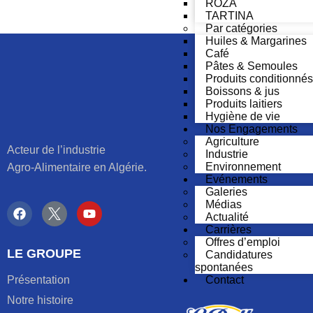
ROZA
TARTINA
Par catégories
Huiles & Margarines
Café
Pâtes & Semoules
Produits conditionnés
Boissons & jus
Produits laitiers
Hygiène de vie
Nos Engagements
Agriculture
Acteur de l’industrie
Industrie
Environnement
Agro-Alimentaire en Algérie.
Evénements
Galeries
Médias
Actualité
Carrières
Offres d’emploi
LE GROUPE
Candidatures
spontanées
Présentation
Contact
Notre histoire