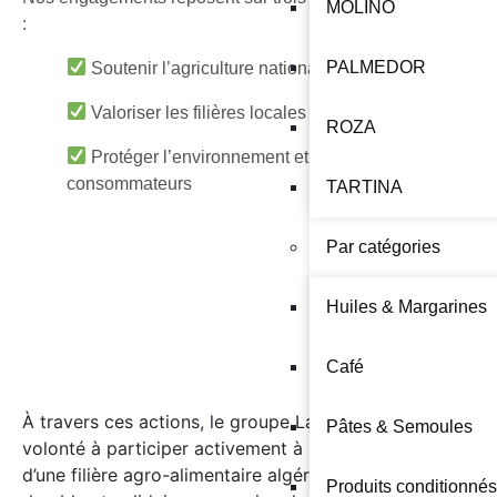
MOLINO
:
PALMEDOR
Soutenir l’agriculture nationale
Valoriser les filières locales
ROZA
Protéger l’environnement et la santé des
consommateurs
TARTINA
Par catégories
Huiles & Margarines
Café
À travers ces actions, le groupe La Belle affirme sa
Pâtes & Semoules
volonté à participer activement à la construction
d’une filière agro-alimentaire algérienne moderne,
Produits conditionnés