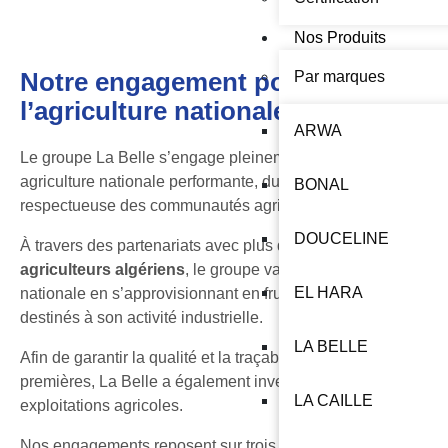
Nos Produits
Notre engagement pour
Par marques
l’agriculture nationale
ARWA
Le groupe La Belle s’engage pleinement en faveur d’une
agriculture nationale performante, durable et
BONAL
respectueuse des communautés agricoles locales.
DOUCELINE
À travers des partenariats avec plus de
4 000
agriculteurs algériens
, le groupe valorise la production
EL HARA
nationale en s’approvisionnant en fruits et légumes
destinés à son activité industrielle.
LA BELLE
Afin de garantir la qualité et la traçabilité de ses matières
premières, La Belle a également investi dans ses propres
LA CAILLE
exploitations agricoles.
Nos engagements reposent sur trois priorités essentielles