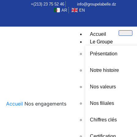
+(213) 23 75 52 46
info@groupelabelle.dz
AR
EN
Accueil
Le Groupe
Présentation
Notre histoire
AGRICULTURE
Nos valeurs
Accueil
Nos engagements
Nos filiales
Chiffres clés
Certification