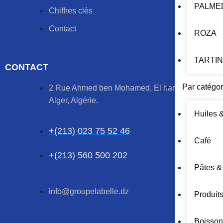
PALME
Chiffres clès
Contact
ROZA
TARTI
CONTACT
Par catégor
2 Rue Ahmed ben Mohamed, El harrach,
Alger, Algérie.
Huiles 
+(213) 023 75 52 46
Café
+(213) 560 500 202
Pâtes &
info@groupelabelle.dz
Produit
Boisson