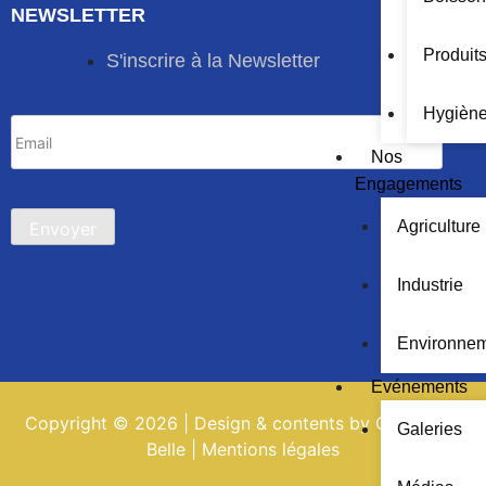
NEWSLETTER
Produits
S'inscrire à la Newsletter
Hygiène
Nos
Engagements
Agriculture
Industrie
Environne
Evénements
Copyright © 2026 | Design & contents by Groupe La
Galeries
Belle |
Mentions légales