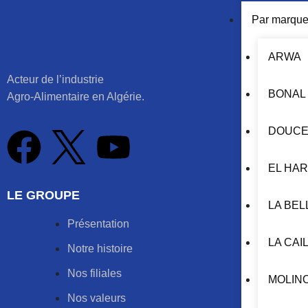
Par marqu
ARWA
Acteur de l’industrie
BONAL
Agro-Alimentaire en Algérie.
DOUCE
EL HA
LE GROUPE
LA BEL
Présentation
LA CAI
Notre histoire
Nos filiales
MOLIN
Nos valeurs