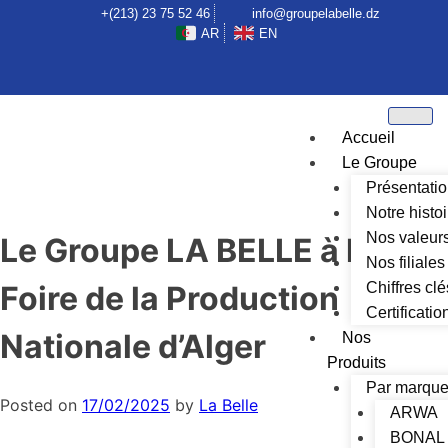
+(213) 23 75 52 46
info@groupelabelle.dz
AR
EN
Accueil
Le Groupe
Présentati
Notre histoi
Nos valeur
Le Groupe LA BELLE à la
Nos filiales
Chiffres clé
Foire de la Production
Certificatio
Nationale d’Alger
Nos
Produits
Par marqu
Posted on
17/02/2025
by
La Belle
ARWA
BONAL