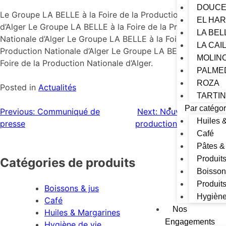
DOUCE
Le Groupe LA BELLE à la Foire de la Production Nationale
EL HA
d’Alger Le Groupe LA BELLE à la Foire de la Production
LA BEL
Nationale d’Alger Le Groupe LA BELLE à la Foire de la
LA CAI
Production Nationale d’Alger Le Groupe LA BELLE à la
MOLIN
Foire de la Production Nationale d’Alger.
PALME
ROZA
Posted in
Actualités
TARTI
Par catégor
Previous:
Communiqué de
Next:
Nouvelle ligne de
Huiles 
presse
production en phase de
Café
lancement
Pâtes &
Produit
Catégories de produits
Boisson
Produits
Boissons & jus
Hygiène
Café
Nos
Huiles & Margarines
Engagements
Hygiène de vie