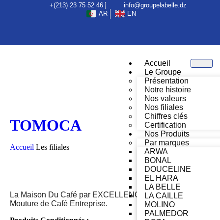
+(213) 23 75 52 46
info@groupelabelle.dz
AR
EN
Accueil
Le Groupe
Présentation
Notre histoire
Nos valeurs
Nos filiales
Chiffres clés
TOMOCA
Certification
Nos Produits
Par marques
Accueil
Les filiales
ARWA
BONAL
DOUCELINE
EL HARA
LA BELLE
La Maison Du Café par EXCELLENCE. Torréfaction et
LA CAILLE
Mouture de Café Entreprise.
MOLINO
PALMEDOR