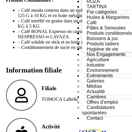
Produits Conditionnés :
ROZA
TARTINA
– Café moulu contenu dans un emballage en triplex de
Par catégories
125 G à 10 KG et en boite métallique de 250 GR.
Huiles & Margarines
– Café torréfié en grains dans un emballage en triplex de 1
Café
KG à 5 KG
Pâtes & Semoules
– Café BONAL Expresso en capsules compatibles
Produits conditionnés
NESPRESSO et LAVAZA.
Boissons & jus
– Café soluble en stick et en boite métallique.
Produits laitiers
– Conditionnement de sucre en stick.
Hygiène de vie
Nos Engagements
Agriculture
Industrie
Information filiale
Environnement
Evénements
Galeries
Médias
Filiale
Actualité
Carrières
TOMOCA LaBelle
Offres d’emploi
Candidatures
spontanées
Contact
Activité