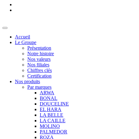
Accueil
Le Groupe
Présentation
Notre histoire
Nos valeurs
Nos filiales
Chiffres clés
Certification
Nos produits
Par marques
ARWA
BONAL
DOUCELINE
EL HARA
LA BELLE
LA CAILLE
MOLINO
PALMEDOR
ROZA