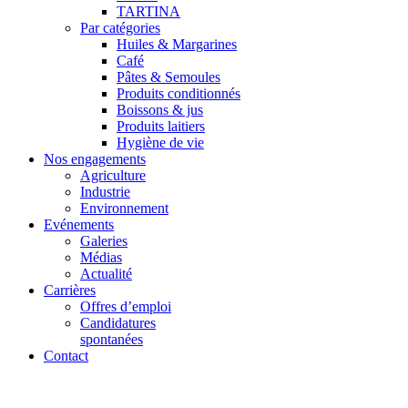
TARTINA
Par catégories
Huiles & Margarines
Café
Pâtes & Semoules
Produits conditionnés
Boissons & jus
Produits laitiers
Hygiène de vie
Nos engagements
Agriculture
Industrie
Environnement
Evénements
Galeries
Médias
Actualité
Carrières
Offres d’emploi
Candidatures
spontanées
Contact