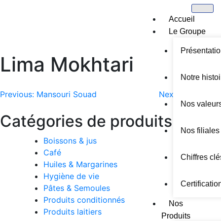
Accueil
Le Groupe
Présentati
Lima Mokhtari
Notre histoi
Previous:
Mansouri Souad
Next:
Salhi ilhem
Nos valeur
Catégories de produits
Nos filiales
Boissons & jus
Café
Chiffres clé
Huiles & Margarines
Hygiène de vie
Certificatio
Pâtes & Semoules
Produits conditionnés
Nos
Produits laitiers
Produits