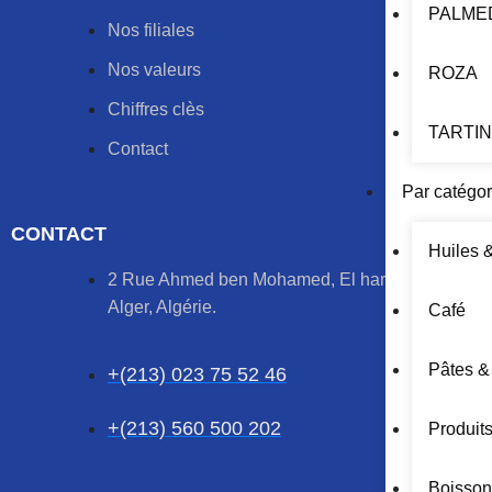
PALME
Nos filiales
Nos valeurs
ROZA
Chiffres clès
TARTI
Contact
Par catégor
CONTACT
Huiles 
2 Rue Ahmed ben Mohamed, El harrach,
Alger, Algérie.
Café
Pâtes &
+(213) 023 75 52 46
+(213) 560 500 202
Produit
Boisson