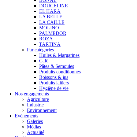
BONAL
DOUCELINE
EL HARA
LA BELLE
LA CAILLE
MOLINO
PALMEDOR
ROZA
TARTINA
Par catégories
Huiles & Margarines
Café
Pâtes & Semoules
Produits conditionnés
Boissons & jus
Produits laitiers
Hygiène de vie
Nos engagements
Agriculture
Industrie
Environnement
Evénements
Galeries
Médias
Actualité