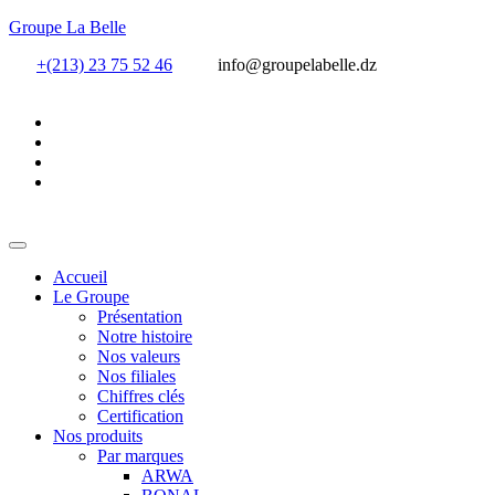
Groupe La Belle
+(213) 23 75 52 46
info@groupelabelle.dz
Accueil
Le Groupe
Présentation
Notre histoire
Nos valeurs
Nos filiales
Chiffres clés
Certification
Nos produits
Par marques
ARWA