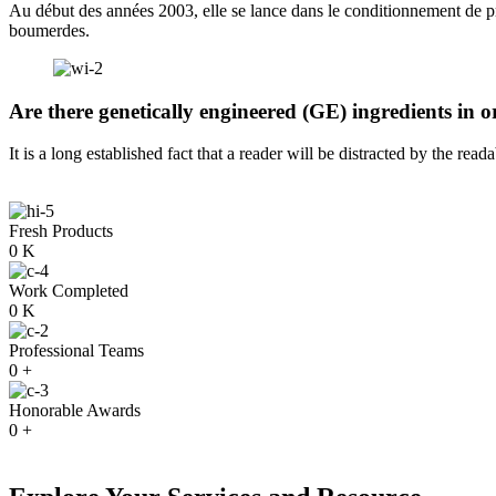
Au début des années 2003, elle se lance dans le conditionnement de pro
boumerdes.
Are there genetically engineered (GE) ingredients in o
It is a long established fact that a reader will be distracted by the rea
Fresh Products
0
K
Work Completed
0
K
Professional Teams
0
+
Honorable Awards
0
+